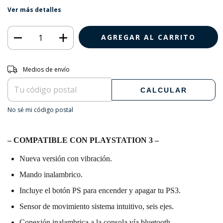
Ver más detalles
Entregas para el CP:
CAMBIAR CP
Medios de envío
CALCULAR
No sé mi código postal
– COMPATIBLE CON PLAYSTATION 3 –
Nueva versión con vibración.
Mando inalambrico.
Incluye el botón PS para encender y apagar tu PS3.
Sensor de movimiento sistema intuitivo, seis ejes.
Conexión inalambrica a la consola vía bluetooth.