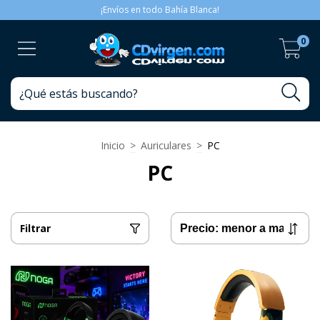
¡Envíos en todo Bahía Blanca!
0
Inicio
>
Auriculares
>
PC
PC
Filtrar