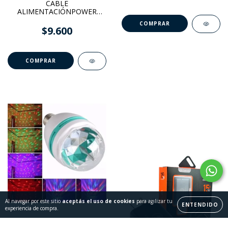
CABLE
ALIMENTACIÓNPOWER
OCHO
$9.600
Al navegar por este sitio
aceptás el uso de cookies
para agilizar tu
ENTENDIDO
experiencia de compra.
LAMPARA LED GIRATORIA