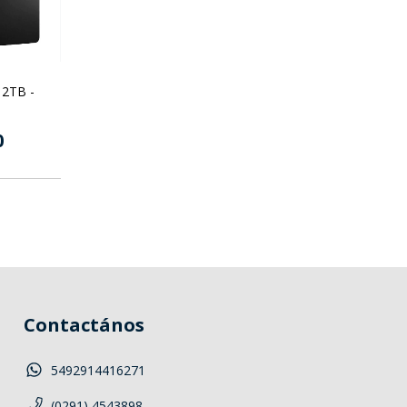
2TB -
0
Contactános
5492914416271
(0291) 4543898