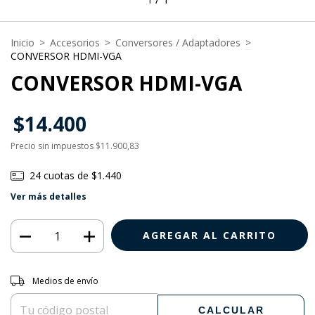
Inicio
>
Accesorios
>
Conversores / Adaptadores
>
CONVERSOR HDMI-VGA
CONVERSOR HDMI-VGA
$14.400
Precio sin impuestos
$11.900,83
24
cuotas de
$1.440
Ver más detalles
Entregas para el CP:
CAMBIAR CP
Medios de envío
CALCULAR