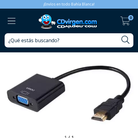
¡Envíos en todo Bahía Blanca!
0
1
/
1