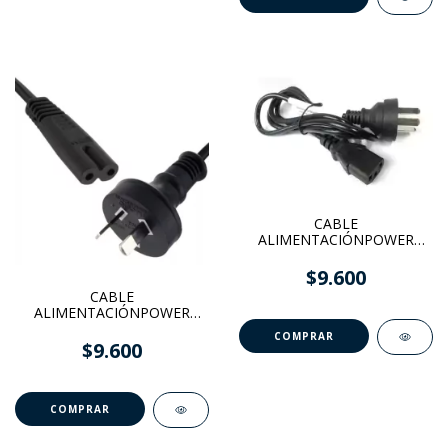
CABLE
ALIMENTACIÓNPOWER
INTERLOCK PC-MONITOR
220v
$9.600
CABLE
ALIMENTACIÓNPOWER
OCHO
$9.600