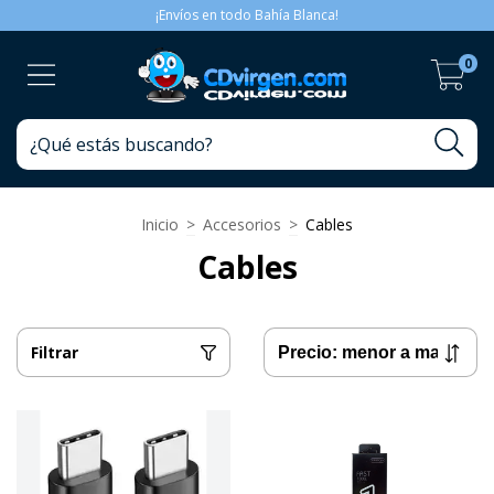
¡Envíos en todo Bahía Blanca!
0
Inicio
>
Accesorios
>
Cables
Cables
Filtrar